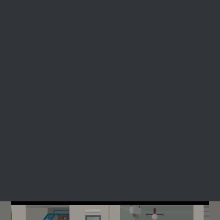
Es gibt viele Gründe dafür, warum Besitzer ihren Neuwagen
wieder verkaufen wollen. Vielleicht hat sich kurz nach dem Kauf
Nachwuchs angekündigt und der neu gekaufte Wagen ist auf
einmal zu klein geworden? Vielleicht haben Sie aber auch ein
anderes Fahrzeug entdeckt, das Ihnen noch mehr Freude bereiten
würde oder Ihr neufahrzeug erfüllt nicht die Ansprüche, die Sie an
den Wagen gestellt haben. So oder so: In den meisten Fällen
müssen Sie erhebliche Wertverluste in kauf nehmen, wenn Sie
einen Neuwagen wieder verkaufen wollen.
Um diese Verluste so gering wie möglich zu halten, nutzen Sie
unseren Autoankauf in Bochum. Wie sind nicht nur darauf
spezialisiert, Gebrauchtwagen anzukaufen, sondern unterbreiten
Ihnen auch für Ihren Neuwagen ein faires Angebot. Wir freuen
uns dazu auf Ihre Kontaktaufnahme.